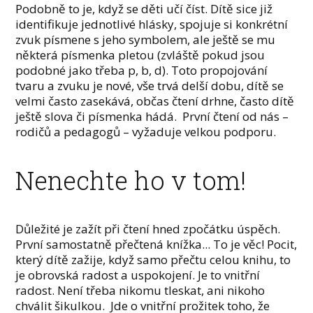
Podobně to je, když se děti učí číst. Dítě sice již
identifikuje jednotlivé hlásky, spojuje si konkrétní
zvuk písmene s jeho symbolem, ale ještě se mu
některá písmenka pletou (zvláště pokud jsou
podobné jako třeba p, b, d). Toto propojování
tvaru a zvuku je nové, vše trvá delší dobu, dítě se
velmi často zasekává, občas čtení drhne, často dítě
ještě slova či písmenka hádá. První čtení od nás –
rodičů a pedagogů – vyžaduje velkou podporu.
Nenechte ho v tom!
Důležité je zažít při čtení hned zpočátku úspěch.
První samostatně přečtená knížka... To je věc! Pocit,
který dítě zažije, když samo přečtu celou knihu, to
je obrovská radost a uspokojení. Je to vnitřní
radost. Není třeba nikomu tleskat, ani nikoho
chválit šikulkou. Jde o vnitřní prožitek toho, že