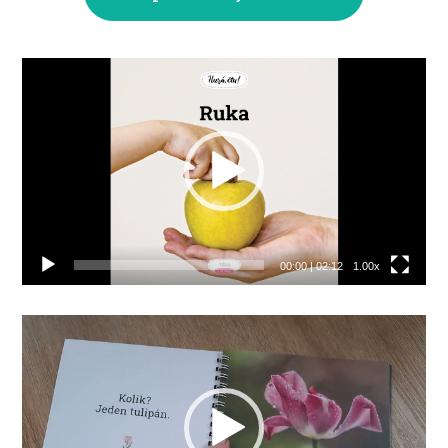
Video
přehrávač
00:00
|
02:12
1.00x
Video
přehrávač