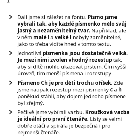
Dali jsme si záležet na fontu.
Písmo jsme
vybrali tak, aby každé písmenko mělo svůj
jasný a nezaměnitelný tvar.
Například, ale
v něm
malé l
a
velké I
nebyly zaměnitelné,
jako to třeba vidíte hned v tomto textu.
Jednotlivá
písmenka jsou dostatečně velká.
Je mezi nimi zvolen vhodný rozestup
tak,
aby si dítě mohlo ukazovat prstem. Čím vyšší
úroveň, tím menší písmena i rozestupy.
Písmeno Ch je pro děti trochu oříšek.
Zde
jsme naopak rozestup mezi písmenky
c
a
h
poněkud stáhli, aby dojem jednoho písmene
byl zřejmý.
Pečlivě jsme vybírali vazbu.
Kroužková vazba
je ideální pro první čtenáře.
Listy se velmi
dobře otáčí a spirála je bezpečná i pro
nejmenší čtenáře.