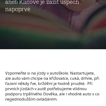
aneb Klíčové je zažít úspěch
napoprvé
Vzpomeňte si na jízdy v autoškole. Nastartujete,
ale auto vám chcípe na křižovatce, cuká, drhne, při
řazení někdy řve, brždění je hodně prudké. Při
prvních jízdách v autě potřebujeme vlídnou
podporu trpělivého člověka, ale i vhodné auto s co
nejjednodušším ovládáním.