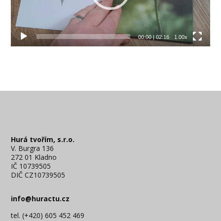
00:00
|
02:16
1.00x
Hurá tvořím, s.r.o.
V. Burgra 136
272 01 Kladno
IČ 10739505
DIČ CZ10739505
info@huractu.cz
tel. (+420) 605 452 469