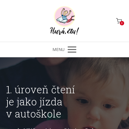
0
MENU
1. úroveň čtení
je jako jízda
v autoškole