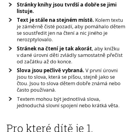
Stránky knihy jsou tvrdší a dobře se jimi
listuje.
Text je stále na stejném místě.
Kolem textu
je záměrně čisté pozadí, aby pomáhalo dětem
se soustředit jen na čtení a nic jiného je
nerozptylovalo.
Stránek na čtení je tak akorát
, aby knížku
v dané úrovni děti zvládly samostatně přečíst
od začátku až do konce.
Slova jsou pečlivě vybraná.
V první úrovni
jsou to slova, která se píšou, stejně jako se
čtou. Jsou to slova dětem dobře známá nebo
často používaná.
Textem mohou být jednotlivá slova,
jednoduchá slovní spojení nebo krátká věta.
Pro které dítě je 1.