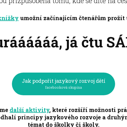
ou přizpůsobená tomu, kde se dítě na ces
knížky
umožní začínajícím čtenářům prožít
ráááááá, já čtu S
Jak podpořit jazykový rozvoj dětí
facebooková skupina
říme
další aktivity
, které rozšíří možnosti prá
dhalí principy jazykového rozvoje a druhým 
témat do školky či školy.