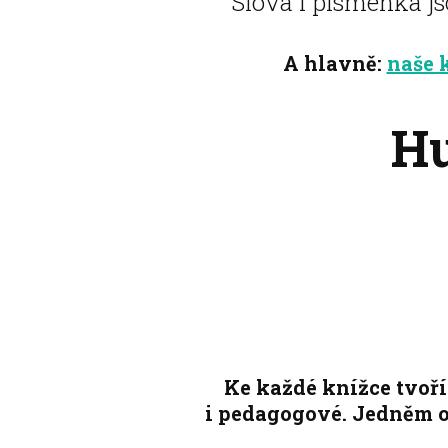
Slova i písmenka js
A hlavně:
naše 
Hu
Ke každé knížce tvo
i pedagogové. Jedněm o