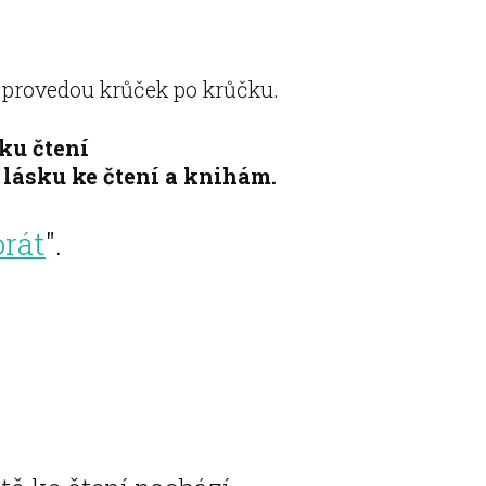
 provedou krůček po krůčku.
ku čtení
 lásku ke čtení a knihám.
orát
".