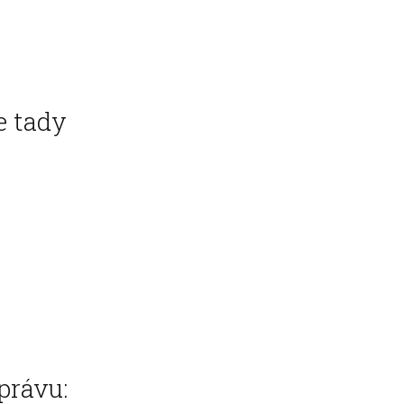
e tady
právu: