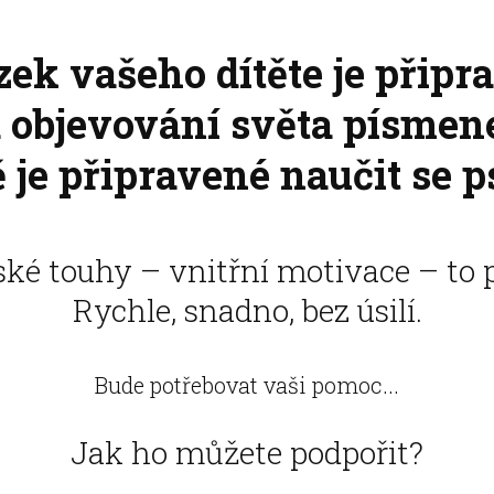
ek vašeho dítěte je připr
 objevování světa písmen
 je připravené naučit se ps
ké touhy – vnitřní motivace – to pů
Rychle, snadno, bez úsilí.
Bude potřebovat vaši pomoc...
Jak ho můžete podpořit?