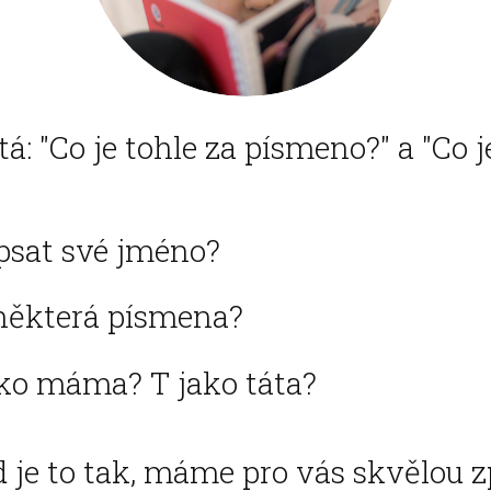
tá: "Co je tohle za písmeno?" a "Co j
psat své jméno?
některá písmena?
ako máma? T jako táta?
 je to tak, máme pro vás skvělou z