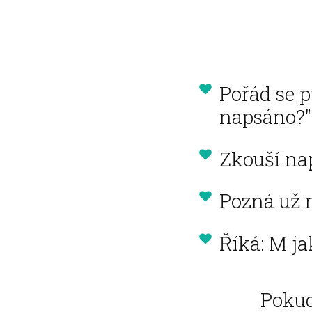
Pořád se p
napsáno?"
Zkouší na
Pozná už 
Říká: M j
Pokud