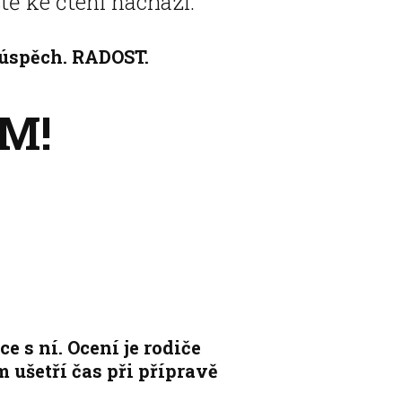
tě ke čtení nachází.
 úspěch. RADOST.
ÁM!
ce s ní. Ocení je rodiče
ušetří čas při přípravě