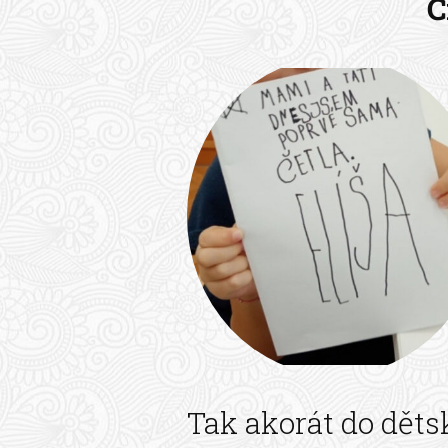
Č
Tak akorát do děts