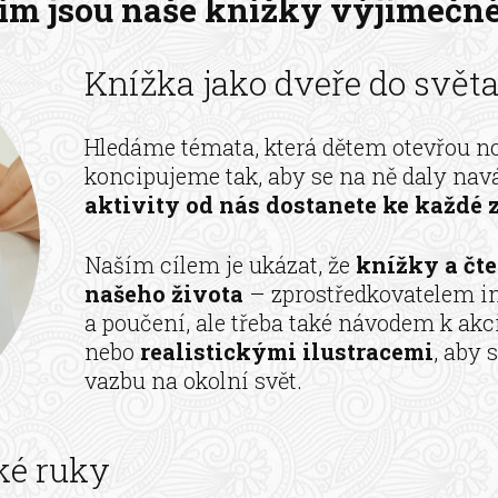
ím jsou naše knížky výjimečn
Knížka jako dveře do svět
Hledáme témata, která dětem otevřou no
koncipujeme tak, aby se na ně daly naváz
aktivity od nás dostanete ke každé 
Naším cílem je ukázat, že
knížky a čte
našeho života
– zprostředkovatelem i
a poučení, ale třeba také návodem k akc
nebo
realistickými ilustracemi
, aby 
vazbu na okolní svět.
ké ruky