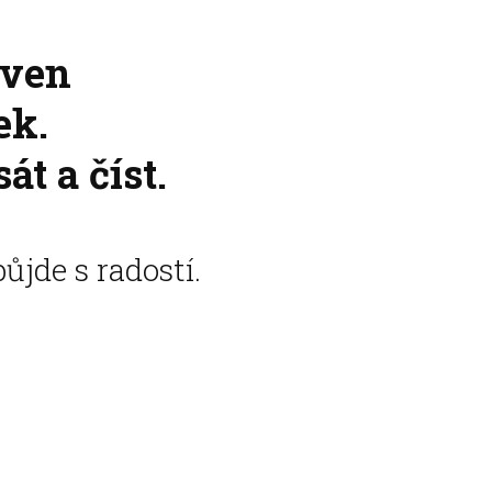
aven
ek.
át a číst.
jde s radostí.