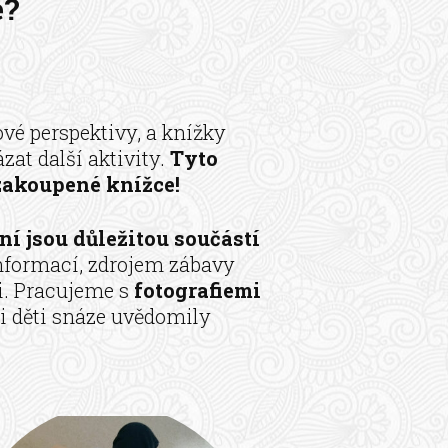
é?
a
vé perspektivy, a knížky
at další aktivity.
Tyto
zakoupené knížce!
ní jsou důležitou součástí
nformací, zdrojem zábavy
i. Pracujeme s
fotografiemi
si děti snáze uvědomily