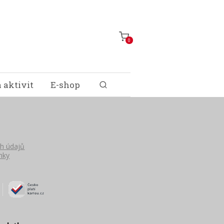
0
 aktivit
E-shop
h údajů
nky