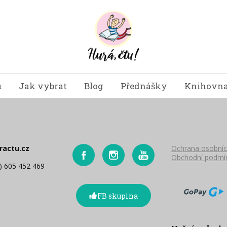
u
Jak vybrat
Blog
Přednášky
Knihovna
ractu.cz
Ochrana osobníc
Obchodní podmí
0) 605 452 469
FB skupina