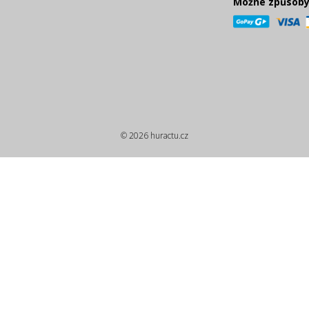
Možné způsoby
© 2026 huractu.cz