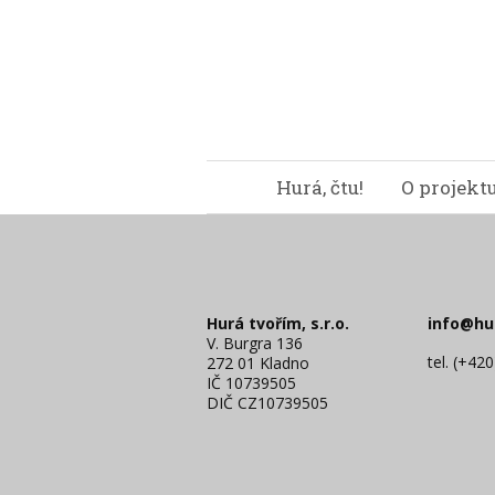
Hurá, čtu!
O projekt
Hurá tvořím, s.r.o.
info@hu
V. Burgra 136
tel. (+42
272 01 Kladno
IČ 10739505
DIČ CZ10739505