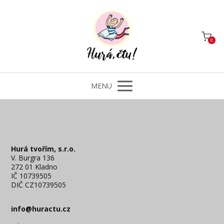
0
MENU
Hurá tvořím, s.r.o.
V. Burgra 136
272 01 Kladno
IČ 10739505
DIČ CZ10739505
info@huractu.cz