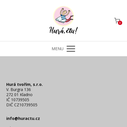
0
MENU
Hurá tvořím, s.r.o.
V. Burgra 136
272 01 Kladno
IČ 10739505
DIČ CZ10739505
info@huractu.cz