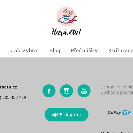
u
Jak vybrat
Blog
Přednášky
Knihovna
ractu.cz
Ochrana osobníc
Obchodní podmí
0) 605 452 469
FB skupina