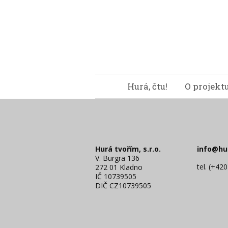
Hurá, čtu!
O projekt
Hurá tvořím, s.r.o.
info@hu
V. Burgra 136
tel. (+42
272 01 Kladno
IČ 10739505
DIČ CZ10739505