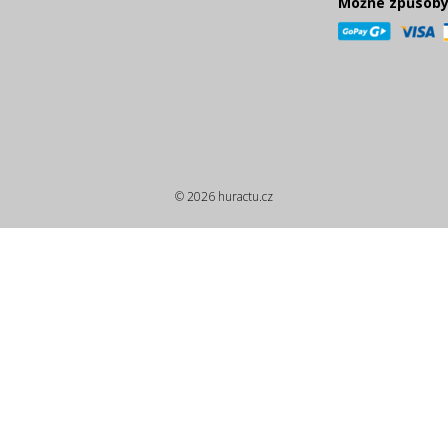
Možné způsoby
© 2026 huractu.cz