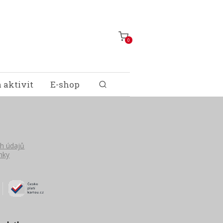
0
 aktivit
E-shop
h údajů
nky