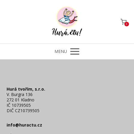
0
MENU
Hurá tvořím, s.r.o.
V. Burgra 136
272 01 Kladno
IČ 10739505
DIČ CZ10739505
info@huractu.cz