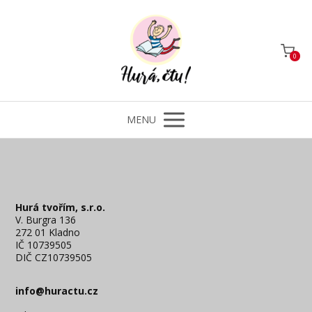
0
MENU
Hurá tvořím, s.r.o.
V. Burgra 136
272 01 Kladno
IČ 10739505
DIČ CZ10739505
info@huractu.cz