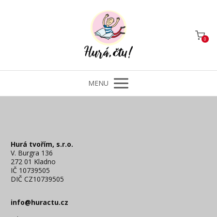
0
MENU
Hurá tvořím, s.r.o.
V. Burgra 136
272 01 Kladno
IČ 10739505
DIČ CZ10739505
info@huractu.cz