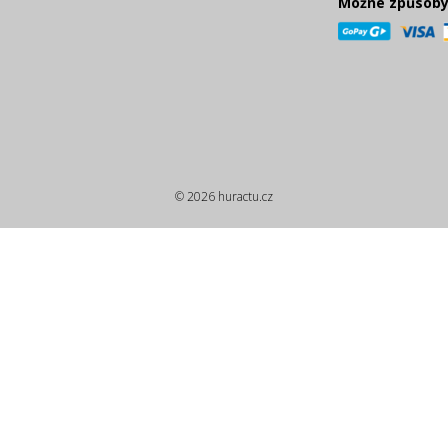
Možné způsoby
© 2026 huractu.cz