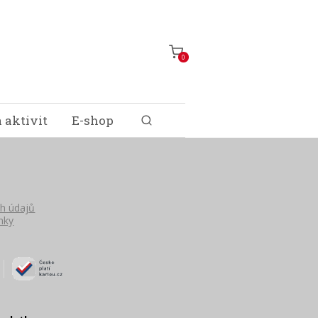
0
 aktivit
E-shop
h údajů
nky