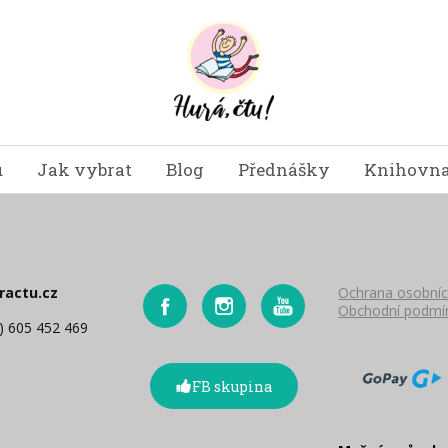
u
Jak vybrat
Blog
Přednášky
Knihovna
ractu.cz
Ochrana osobníc
Obchodní podmí
0) 605 452 469
FB skupina