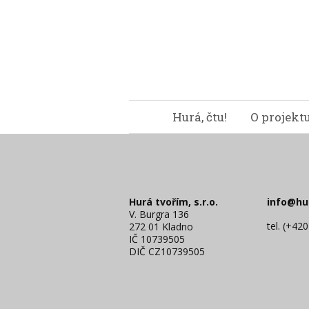
Hurá, čtu!
O projekt
Hurá tvořím, s.r.o.
info@hu
V. Burgra 136
tel. (+42
272 01 Kladno
IČ 10739505
DIČ CZ10739505