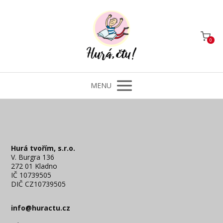
0
MENU
Hurá tvořím, s.r.o.
V. Burgra 136
272 01 Kladno
IČ 10739505
DIČ CZ10739505
info@huractu.cz