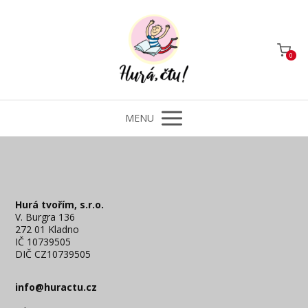
0
MENU
Hurá tvořím, s.r.o.
V. Burgra 136
272 01 Kladno
IČ 10739505
DIČ CZ10739505
info@huractu.cz