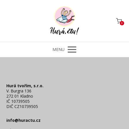
0
MENU
Hurá tvořím, s.r.o.
V. Burgra 136
272 01 Kladno
IČ 10739505
DIČ CZ10739505
info@huractu.cz