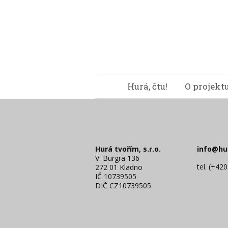
Hurá, čtu!
O projekt
Hurá tvořím, s.r.o.
info@hu
V. Burgra 136
tel. (+42
272 01 Kladno
IČ 10739505
DIČ CZ10739505