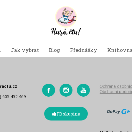
u
Jak vybrat
Blog
Přednášky
Knihovna
ractu.cz
Ochrana osobníc
Obchodní podmí
0) 605 452 469
FB skupina