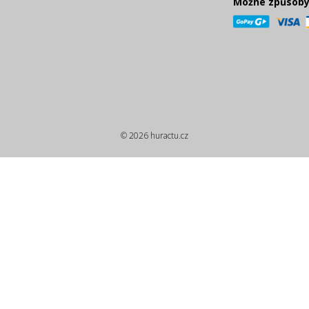
Možné způsoby
© 2026 huractu.cz