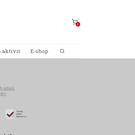
0
 aktivit
E-shop
h údajů
nky