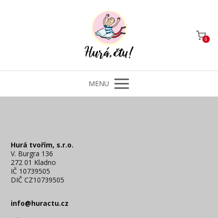
0
MENU
Hurá tvořím, s.r.o.
V. Burgra 136
272 01 Kladno
IČ 10739505
DIČ CZ10739505
info@huractu.cz