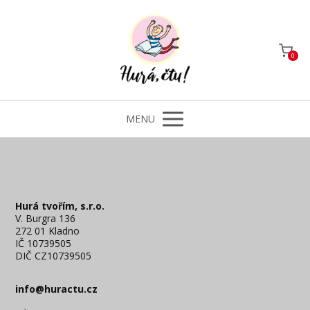
0
MENU
Hurá tvořím, s.r.o.
V. Burgra 136
272 01 Kladno
IČ 10739505
DIČ CZ10739505
info@huractu.cz