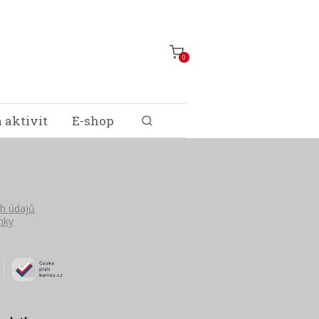
0
 aktivit
E-shop
h údajů
nky