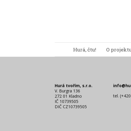
Hurá, čtu!
O projekt
Hurá tvořím, s.r.o.
info@hu
V. Burgra 136
tel. (+42
272 01 Kladno
IČ 10739505
DIČ CZ10739505