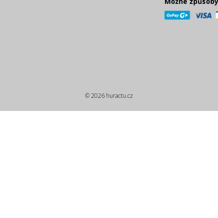
Možné způsoby
© 2026 huractu.cz