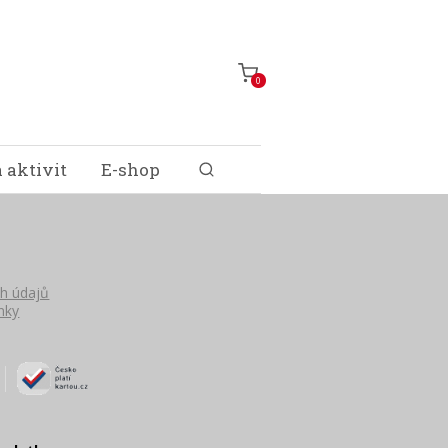
0
 aktivit
E-shop
h údajů
nky