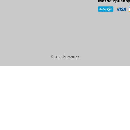
Možné způsoby
© 2026 huractu.cz