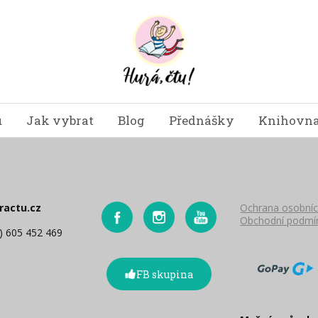
u
Jak vybrat
Blog
Přednášky
Knihovna
ractu.cz
Ochrana osobníc
Obchodní podmí
0) 605 452 469
FB skupina