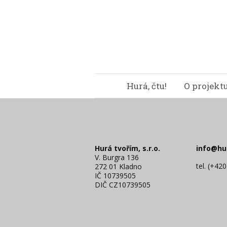
Hurá, čtu!
O projekt
Hurá tvořím, s.r.o.
info@hu
V. Burgra 136
tel. (+42
272 01 Kladno
IČ 10739505
DIČ CZ10739505