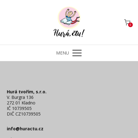
0
MENU
Hurá tvořím, s.r.o.
V. Burgra 136
272 01 Kladno
IČ 10739505
DIČ CZ10739505
info@huractu.cz