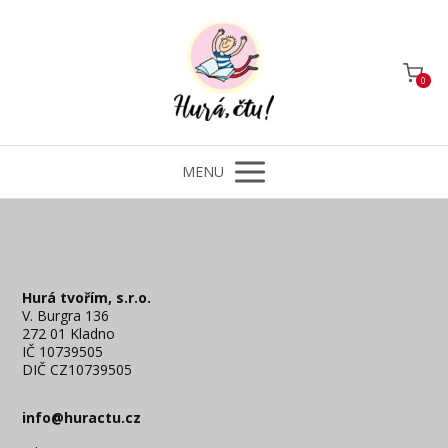
0
MENU
Hurá tvořím, s.r.o.
V. Burgra 136
272 01 Kladno
IČ 10739505
DIČ CZ10739505
info@huractu.cz