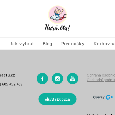
u
Jak vybrat
Blog
Přednášky
Knihovna
ractu.cz
Ochrana osobníc
Obchodní podmí
0) 605 452 469
FB skupina