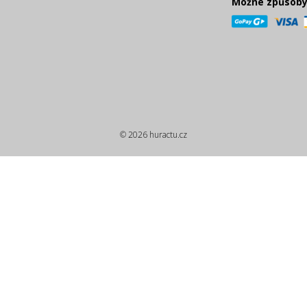
Možné způsoby
© 2026 huractu.cz