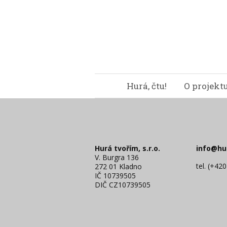
Hurá, čtu!
O projekt
Hurá tvořím, s.r.o.
info@hu
V. Burgra 136
tel. (+42
272 01 Kladno
IČ 10739505
DIČ CZ10739505