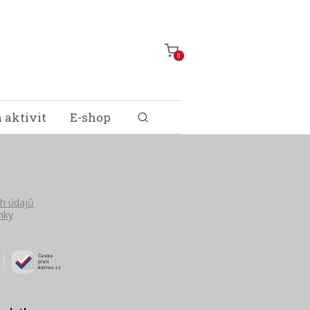
0
 aktivit
E-shop
h údajů
nky