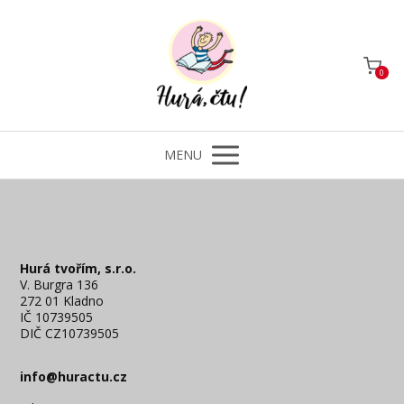
0
MENU
Hurá tvořím, s.r.o.
V. Burgra 136
272 01 Kladno
IČ 10739505
DIČ CZ10739505
info@huractu.cz