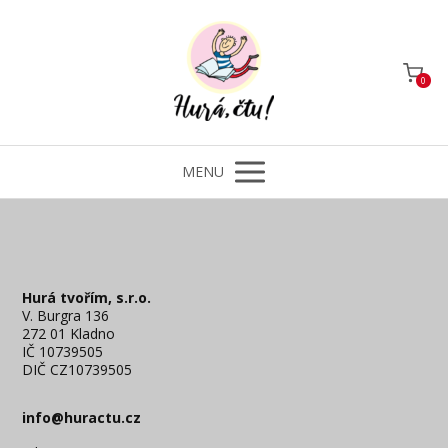
0
MENU
Hurá tvořím, s.r.o.
V. Burgra 136
272 01 Kladno
IČ 10739505
DIČ CZ10739505
info@huractu.cz