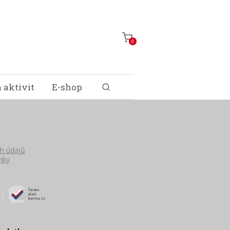
0
 aktivit
E-shop
h údajů
nky