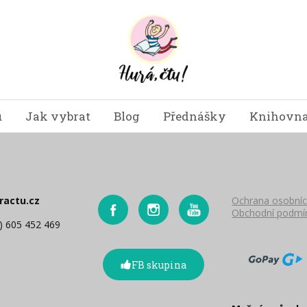
u
Jak vybrat
Blog
Přednášky
Knihovna
ractu.cz
Ochrana osobníc
Obchodní podmí
0) 605 452 469
FB skupina