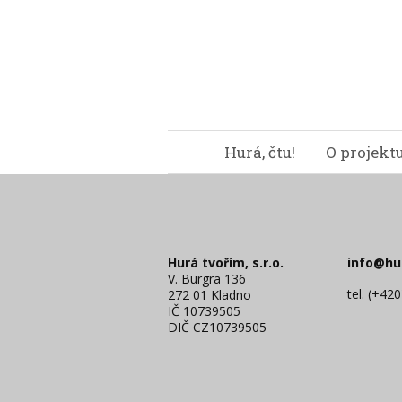
Hurá, čtu!
O projekt
Hurá tvořím, s.r.o.
info@hu
V. Burgra 136
tel. (+42
272 01 Kladno
IČ 10739505
DIČ CZ10739505