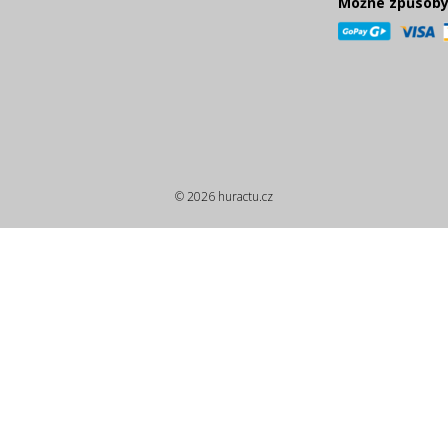
Možné způsoby
© 2026 huractu.cz