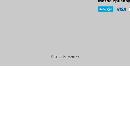
Možné způsoby
© 2026 huractu.cz