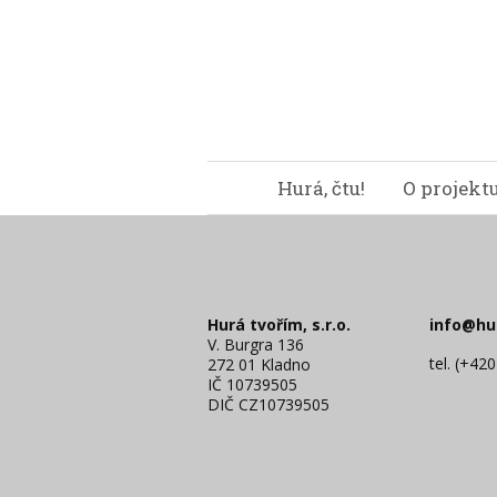
Hurá, čtu!
O projekt
Hurá tvořím, s.r.o.
info@hu
V. Burgra 136
tel. (+42
272 01 Kladno
IČ 10739505
DIČ CZ10739505