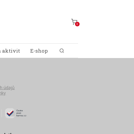
0
 aktivit
E-shop
h údajů
nky