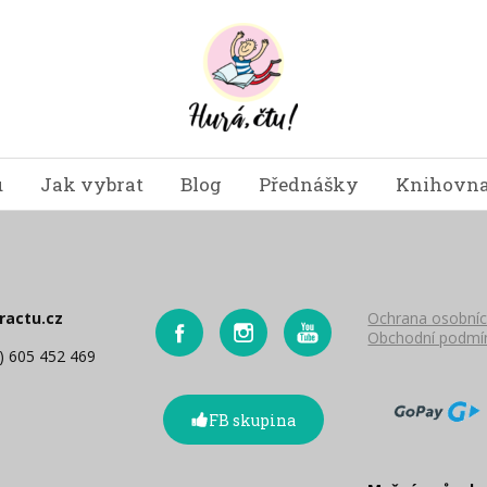
u
Jak vybrat
Blog
Přednášky
Knihovna
ractu.cz
Ochrana osobníc
Obchodní podmí
0) 605 452 469
FB skupina