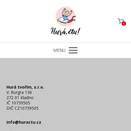
0
MENU
Hurá tvořím, s.r.o.
V. Burgra 136
272 01 Kladno
IČ 10739505
DIČ CZ10739505
info@huractu.cz