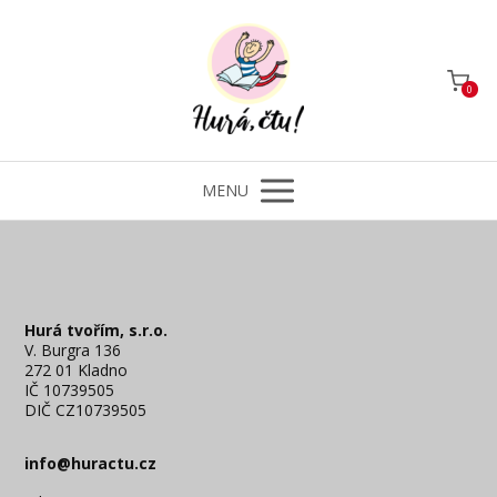
0
MENU
Hurá tvořím, s.r.o.
V. Burgra 136
272 01 Kladno
IČ 10739505
DIČ CZ10739505
info@huractu.cz