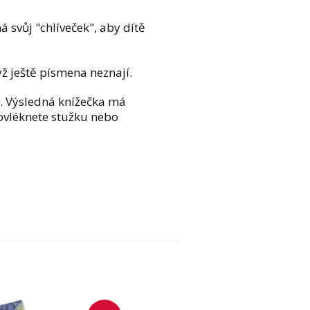
svůj "chlíveček", aby dítě
yž ještě písmena neznají.
k. Výsledná knížečka má
rovléknete stužku nebo