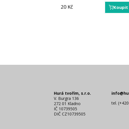
20
290
Kč
Kč
Koupit
Koupit
Hurá tvořím, s.r.o.
info@hu
V. Burgra 136
tel. (+42
272 01 Kladno
IČ 10739505
DIČ CZ10739505