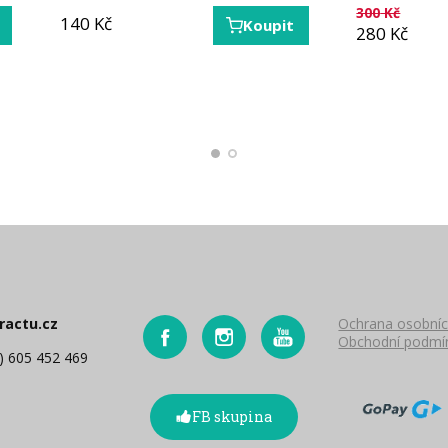
300
Kč
140
20
Kč
Kč
Koupit
Koupit
280
Kč
ractu.cz
Ochrana osobníc
Obchodní podmí
0) 605 452 469
FB skupina