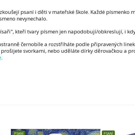
ušejí psaní i děti v mateřské škole. Každé písmenko má 
ísmeno nevynechalo.
písaři", kteří tvary písmen jen napodobují/obkreslují, i kd
stranně černobíle a rozstříháte podle připravených line
i prošijete svorkami, nebo uděláte dírky děrovačkou a p
y
.
PSANÍ
ABECEDA
PSANÍ