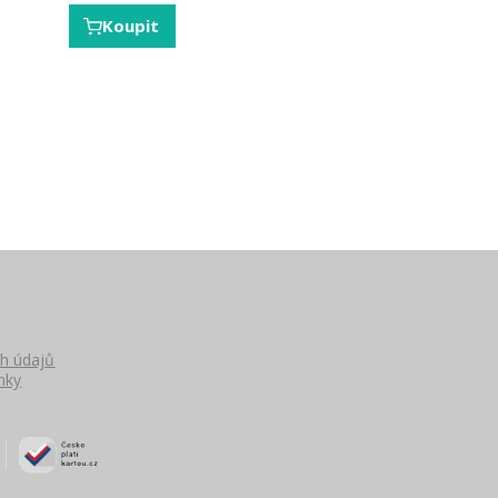
Koupit
h údajů
nky