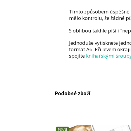
Tímto způsobem úspěšně zko
mělo kontrolu, že žádné p
S oblibou takhle píší i "ne
Jednoduše vytisknete jedno
formát A6. Při levém okraj
spojíte
knihařskými šroub
Podobné zboží
PSANÍ
ČAS