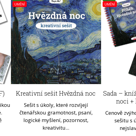
UMĚNÍ
LES
UMĚNÍ
PSANÍ
F)
Jedlé houby – psaní tiskacích
Kreativní sešit Hvězdná noc
Sada – kní
DF)
písmen (PDF)
noci + 
tikou
Sešit s úkoly, které rozvíjejí
.
čtenářskou gramotnost, psaní,
e to
List pro děti, které začínají psát.
Cenově zvýh
ě
logické myšlení, pozornost,
ní
sešitu s
kreativitu...
nejsla