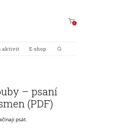
0
 aktivit
E-shop
ouby – psaní
ísmen (PDF)
ačínají psát.