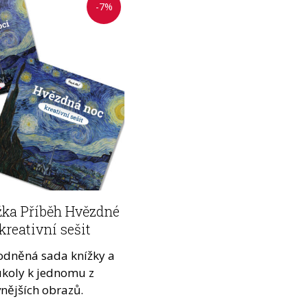
-7%
žka Příběh Hvězdné
kreativní sešit
odněná sada knížky a
 úkoly k jednomu z
vnějších obrazů.