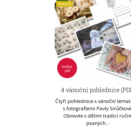
TRADICE
LIDSKÉ ČINNOSTI
PSANÍ
SLOVNÍ ZÁSOBA
4 vánoční pohlednice (PD
Jak plyne rok – soubor
tematických materiálů (P
Čtyři pohlednice s vánoční tema
s fotografiemi Pavly Sirůčkové
Chcete děti seznámit s tím, co j
Obnovte s dětmi tradici ručn
rok, měsíc, týden? Co jsou roč
psaných…
období…