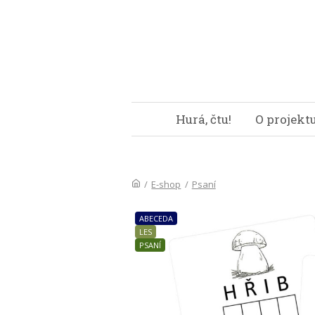
Hurá, čtu!
O projekt
/
E-shop
/
Psaní
ABECEDA
LES
PSANÍ