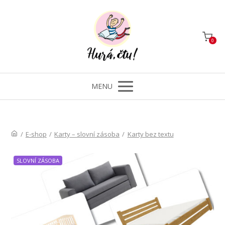
0
MENU
/
E-shop
/
Karty – slovní zásoba
/
Karty bez textu
SLOVNÍ ZÁSOBA