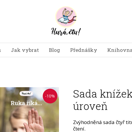
u
Jak vybrat
Blog
Přednášky
Knihovna
Sada knížek 
-10%
úroveň
Zvýhodněná sada čtyř titu
čtení.