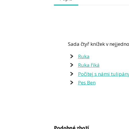
Sada čtyř knížek v nejjedn
Ruka
Ruka říká
Počítej s námi tulipán
Pes Ben
Podobné zboží