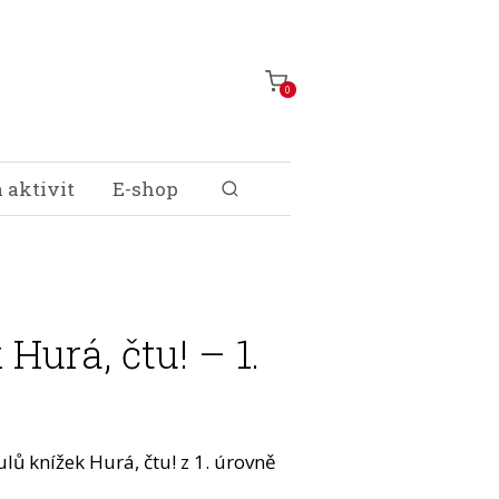
0
 aktivit
E-shop
Hurá, čtu! – 1.
lů knížek Hurá, čtu! z 1. úrovně