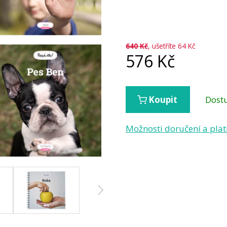
640
Kč
, ušetříte 64 Kč
576
Kč
Dost
Koupit
Možnosti doručení a pla