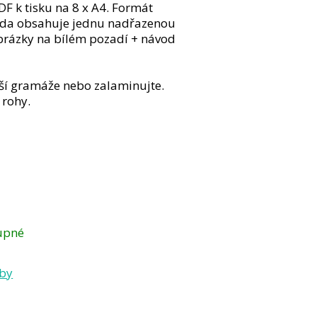
DF k tisku na 8 x A4. Formát
sada obsahuje jednu nadřazenou
obrázky na bílém pozadí + návod
yšší gramáže nebo zalaminujte.
 rohy.
upné
tby