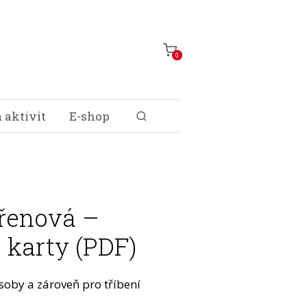
0
 aktivit
E-shop
řenová –
 karty (PDF)
ásoby a zároveň pro tříbení