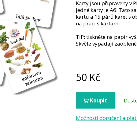
Karty jsou připraveny v P
jedné karty je A6. Tato 
kartu a 15 párů karet s 
na práci s kartami.
TIP: tiskněte na papír v
Skvěle vypadají zaoblené
50
Kč
Dost
Koupit
Možnosti doručení a pla