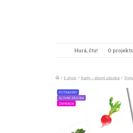
Hurá, čtu!
O projekt
/
E-shop
/
Karty – slovní zásoba
/
Troj
POTRAVINY
SLOVNÍ ZÁSOBA
ZAHRADA