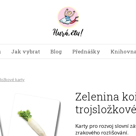
u
Jak vybrat
Blog
Přednášky
Knihovna
složkové karty
Zelenina ko
trojsložkové
Karty pro rozvoj slovní z
zrakového rozlišování.