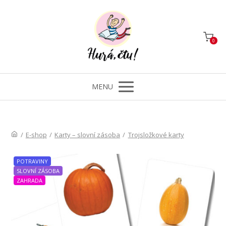
0
MENU
/
E-shop
/
Karty – slovní zásoba
/
Trojsložkové karty
POTRAVINY
SLOVNÍ ZÁSOBA
ZAHRADA