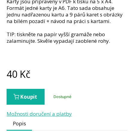
Karty jsou připraveny v PDF k tisku na 5 x A4.
Formát jedné karty je A6. Tato sada obsahuje
jednu nadřazenou kartu a 9 párů karet s obrázky
na bílém pozadí + návod na práci s kartami.
TIP: tiskněte na papír vyšší gramáže nebo
zalaminujte. Skvěle vypadají zaoblené rohy.
40
Kč
Koupit
Dostupné
Možnosti doručení a platby
Popis