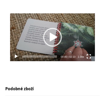
Video
přehrávač
00:00
|
02:10
1.00x
Podobné zboží