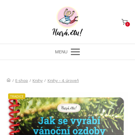
0
MENU
/
E-shop
/
Knihy
/
Knihy – 4. úroveň
TRADICE