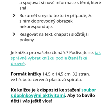
a spojovat si nové informace s těmi, které
zná.
Rozumět smyslu textu i v případě, že
s ním doprovodný obrázek
nekoresponduje.
Reagovat na text, chápat i složitější
pokyny.
Je knížka pro vašeho čtenáře? Podívejte se,
jak
správně vybrat knížku podle čtenářské
úrovně
.
Formát knížky
14,5 x 14,5 cm, 32 stran,
ve hřebetu červená plastová spirála.
Ke knížce je k dispozici ke stažení
soubor
s doplňkovými aktivitami
. Aby to bavilo
děti i vás ještě více!