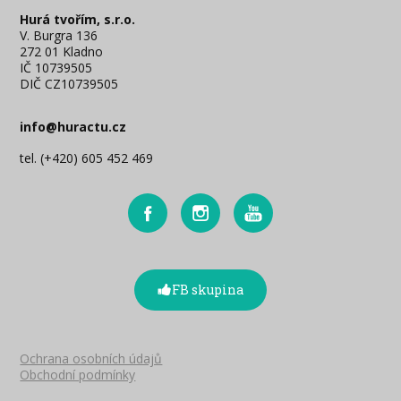
Hurá tvořím, s.r.o.
V. Burgra 136
272 01 Kladno
IČ 10739505
DIČ CZ10739505
info@huractu.cz
tel. (+420) 605 452 469
FB skupina
Ochrana osobních údajů
Obchodní podmínky