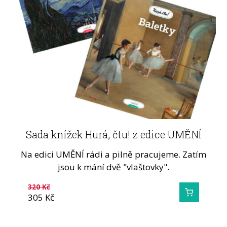
Sada knížek Hurá, čtu! z edice UMĚNÍ
Na edici UMĚNÍ rádi a pilně pracujeme. Zatím
jsou k mání dvě "vlaštovky".
320
Kč
305
Kč