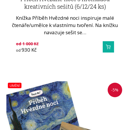
kreativních sešitů (6/12/24 ks)
Knížka Příběh Hvězdné noci inspiruje malé
čtenáře/umělce k vlastnímu tvoření. Na knížku
navazuje sešit se…
od
1 000
Kč
930
Kč
od
UMĚNÍ
-5%