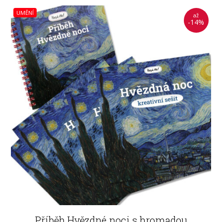
UMĚNÍ
až
-14%
Příběh Hvězdné noci s hromadou