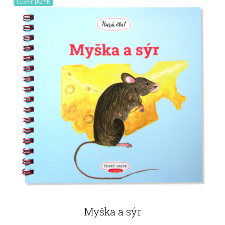
ČESKÝ JAZYK
Myška a sýr