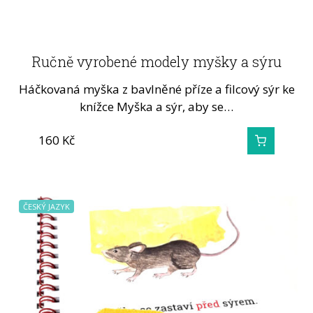
Ručně vyrobené modely myšky a sýru
Háčkovaná myška z bavlněné příze a filcový sýr ke
knížce Myška a sýr, aby se…
160
Kč
ČESKÝ JAZYK