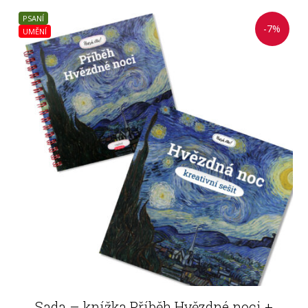
PSANÍ
-7%
UMĚNÍ
Sada – knížka Příběh Hvězdné noci +