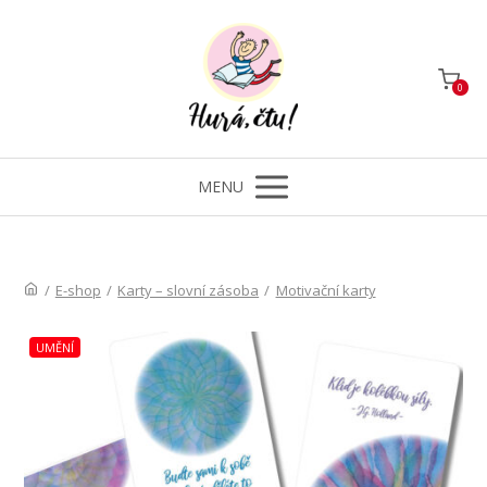
0
MENU
/
E-shop
/
Karty – slovní zásoba
/
Motivační karty
UMĚNÍ