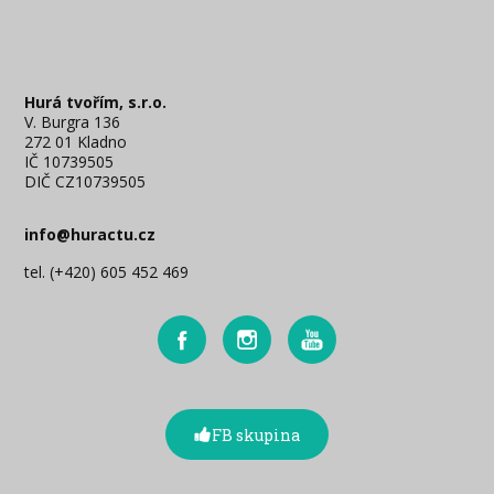
Hurá tvořím, s.r.o.
V. Burgra 136
272 01 Kladno
IČ 10739505
DIČ CZ10739505
info@huractu.cz
tel. (+420) 605 452 469
FB skupina