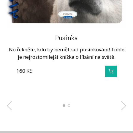
Pst! Spinkáme
Pusinka
No řekněte, kdo by neměl rád pusinkování! Tohle
Každý živý tvor potřebuje odpočívat. Pst! Tady se
spinká. Ideální knížka nejen pro první čtení,…
je nejroztomilejší knížka o líbání na světě.
160
160
Kč
Kč