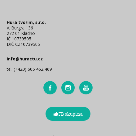
Hurá tvořím, s.r.o.
V. Burgra 136
272 01 Kladno
IČ 10739505
DIČ CZ10739505
info@huractu.cz
tel. (+420) 605 452 469
FB skupina