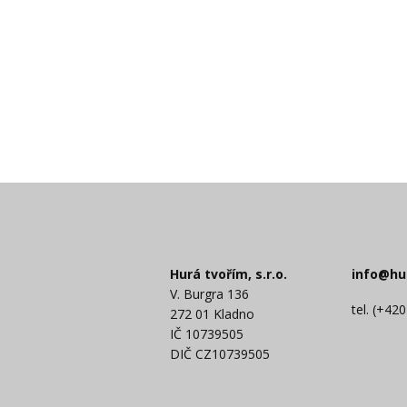
Hurá tvořím, s.r.o.
info@hu
V. Burgra 136
tel. (+42
272 01 Kladno
IČ 10739505
DIČ CZ10739505