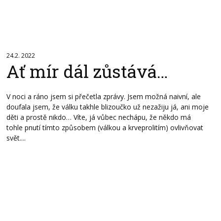
24.2. 2022
Ať mír dál zůstává…
V noci a ráno jsem si přečetla zprávy. Jsem možná naivní, ale
doufala jsem, že válku takhle blizoučko už nezažiju já, ani moje
děti a prostě nikdo… Víte, já vůbec nechápu, že někdo má
tohle pnutí tímto způsobem (válkou a krveprolitím) ovlivňovat
svět....