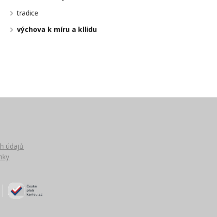
tradice
výchova k míru a kllidu
h údajů
nky