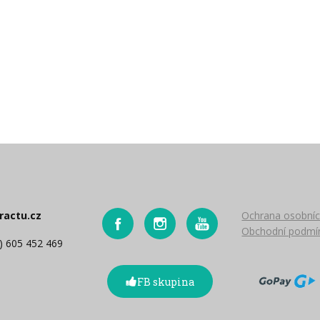
ractu.cz
Ochrana osobníc
Obchodní podmí
0) 605 452 469
FB skupina