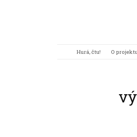
Hurá, čtu!
O projekt
vý