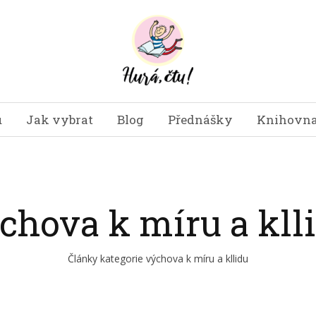
u
Jak vybrat
Blog
Přednášky
Knihovna
chova k míru a kll
Články kategorie výchova k míru a kllidu