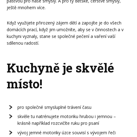
pastvou pro naše smysly. A pro ty dětské, čerstvé smysly,
ještě mnohem více.
Když využijete přirozený zájem dětí a zapojíte je do všech
domácích prací, když jim umožníte, aby se v činnostech a v
kuchyni vyznaly, stane se společné pečení a vaření vaší
sdílenou radostí.
Kuchyně je skvělé
místo!
pro společné smysluplné trávení času
skvěle tu natrénujete motoriku hrubou i jemnou –
krásně například rozcvičíte ruku pro psaní
vývoj jemné motoriky úzce souvisí s vývojem řeči