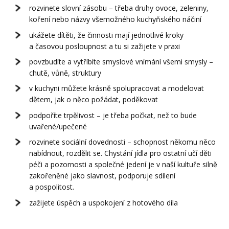
rozvinete slovní zásobu – třeba druhy ovoce, zeleniny,
koření nebo názvy všemožného kuchyňského náčiní
ukážete dítěti, že činnosti mají jednotlivé kroky
a časovou posloupnost a tu si zažijete v praxi
povzbudíte a vytříbíte smyslové vnímání všemi smysly –
chutě, vůně, struktury
v kuchyni můžete krásně spolupracovat a modelovat
dětem, jak o něco požádat, poděkovat
podpoříte trpělivost – je třeba počkat, než to bude
uvařené/upečené
rozvinete sociální dovednosti – schopnost někomu něco
nabídnout, rozdělit se. Chystání jídla pro ostatní učí děti
péči a pozornosti a společné jedení je v naší kultuře silně
zakořeněné jako slavnost, podporuje sdílení
a pospolitost.
zažijete úspěch a uspokojení z hotového díla