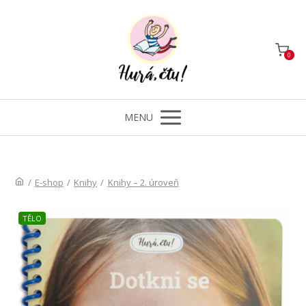
0
MENU
/
E-shop
/
Knihy
/
Knihy – 2. úroveň
TĚLO