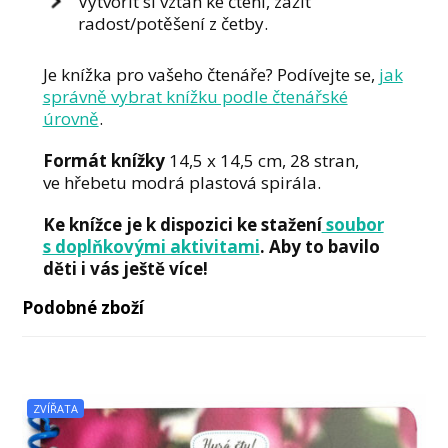
Vytvořit si vztah ke čtení, zažít
radost/potěšení z četby.
Je knížka pro vašeho čtenáře? Podívejte se,
jak
správně vybrat knížku podle čtenářské
úrovně
.
Formát knížky
14,5 x 14,5 cm, 28 stran,
ve hřebetu modrá plastová spirála.
Ke knížce je k dispozici ke stažení
soubor
s doplňkovými aktivitami
. Aby to bavilo
děti i vás ještě více!
Podobné zboží
ZVÍŘATA
TĚLO
TĚLO
ZVÍŘATA
ZVÍŘATA
ZVÍŘATA
RECEPTY
TĚLO
STROJE
-10%
-11%