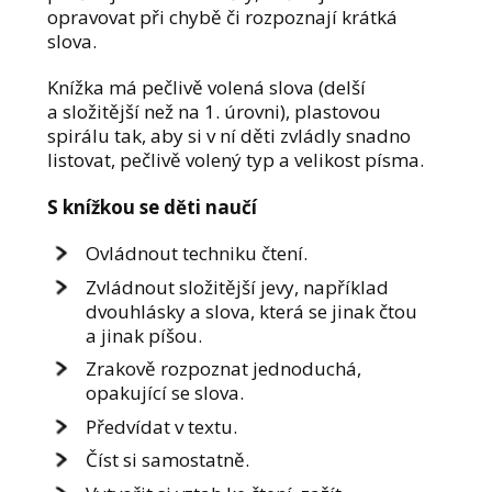
opravovat při chybě či rozpoznají krátká
slova.
Knížka má pečlivě volená slova (delší
a složitější než na 1. úrovni), plastovou
spirálu tak, aby si v ní děti zvládly snadno
listovat, pečlivě volený typ a velikost písma.
S knížkou se děti naučí
Ovládnout techniku čtení.
Zvládnout složitější jevy, například
dvouhlásky a slova, která se jinak čtou
a jinak píšou.
Zrakově rozpoznat jednoduchá,
opakující se slova.
Předvídat v textu.
Číst si samostatně.