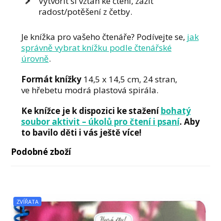
Vytvořit si vztah ke čtení, zažít
radost/potěšení z četby.
Je knížka pro vašeho čtenáře? Podívejte se,
jak
správně vybrat knížku podle čtenářské
úrovně
.
Formát knížky
14,5 x 14,5 cm, 24 stran,
ve hřebetu modrá plastová spirála.
Ke knížce je k dispozici ke stažení
bohatý
soubor aktivit – úkolů pro čtení i psaní
. Aby
to bavilo děti i vás ještě více!
Podobné zboží
ZVÍŘATA
TĚLO
ZVÍŘATA
TĚLO
ZVÍŘATA
ZVÍŘATA
RECEPTY
TĚLO
STROJE
-10%
-11%