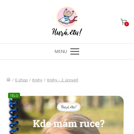
0
MENU
/
E-shop
/
Knihy
/
Knihy – 2. úroveň
TĚLO