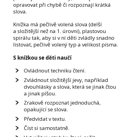
opravovat při chybě či rozpoznají krátká
slova.
Knížka má pečlivě volená slova (delší
a složitější než na 1. úrovni), plastovou
spirálu tak, aby si v ní děti zvládly snadno
listovat, pečlivě volený typ a velikost písma.
S knížkou se děti naučí
Ovládnout techniku čtení.
Zvládnout složitější jevy, například
dvouhlásky a slova, která se jinak čtou
a jinak píšou.
Zrakově rozpoznat jednoduchá,
opakující se slova.
Předvídat v textu.
Číst si samostatně.