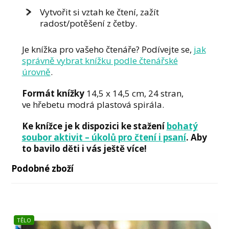
Vytvořit si vztah ke čtení, zažít
radost/potěšení z četby.
Je knížka pro vašeho čtenáře? Podívejte se,
jak
správně vybrat knížku podle čtenářské
úrovně
.
Formát knížky
14,5 x 14,5 cm, 24 stran,
ve hřebetu modrá plastová spirála.
Ke knížce je k dispozici ke stažení
bohatý
soubor aktivit – úkolů pro čtení i psaní
. Aby
to bavilo děti i vás ještě více!
Podobné zboží
TĚLO
TĚLO
ZVÍŘATA
TĚLO
ZVÍŘATA
ZVÍŘATA
RECEPTY
TĚLO
STROJE
-10%
-11%