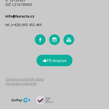
IČ 10739505
DIČ CZ10739505
info@huractu.cz
tel. (+420) 605 452 469
FB skupina
Ochrana osobních údajů
Obchodní podmínky