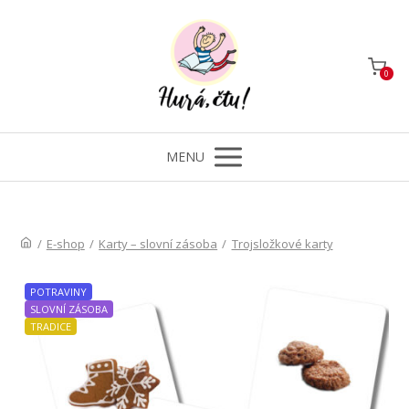
0
MENU
/
E-shop
/
Karty – slovní zásoba
/
Trojsložkové karty
POTRAVINY
SLOVNÍ ZÁSOBA
TRADICE