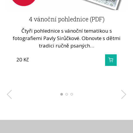
Vánoční cukroví – trojsložkové karty (PDF)
Jak se vyrábí vánoční ozdoby?
4 vánoční pohlednice (PDF)
Ve vsi Poniklá v Karkonoších už více než sto let
Karty pro rozvoj slovní zásoby a zároveň pro
Čtyři pohlednice s vánoční tematikou s
fotografiemi Pavly Sirůčkové. Obnovte s dětmi
vyrábějí vánoční ozdoby ze skleněných…
tříbení zrakového rozlišování. Karty jsou
tradici ručně psaných…
připraveny v…
20
160
25
Kč
Kč
Kč