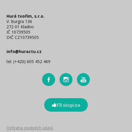
Hurá tvořím, s.r.o.
V. Burgra 136
272 01 Kladno
IČ 10739505
DIČ CZ10739505
info@huractu.cz
tel. (+420) 605 452 469
FB skupina
Ochrana osobních údajů