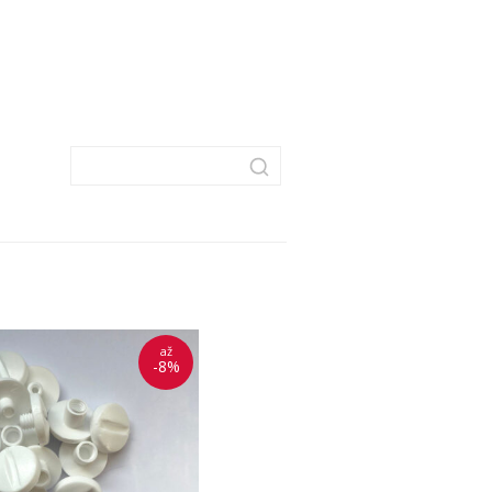
až
-8%