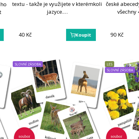
textu - takže je využijete v kterémkoli
české abeced
ího
jazyce.…
všechny 
t
40
Kč
90
Kč
Koupit
SLOVNÍ ZÁSOBA
LES
SLOVNÍ ZÁSOBA