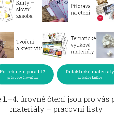
Karty –
Příprava
slovní
na čtení
zásoba
Tematické
Tvoření
výukové
a kreativita
materiály
Potřebujete poradit?
Didaktické materiál
průvodce úrovněmi
ke každé knížce
 1.–4. úrovně čtení jsou pro vás 
materiály – pracovní listy.