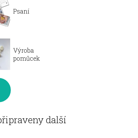
Psaní
Výroba
pomůcek
y
připraveny další