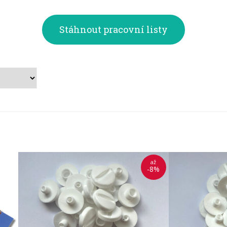
Stáhnout pracovní listy
až
-8%