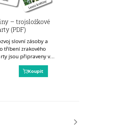
iny – trojsložkové
arty (PDF)
ozvoj slovní zásoby a
o tříbení zrakového
arty jsou připraveny v…
Koupit