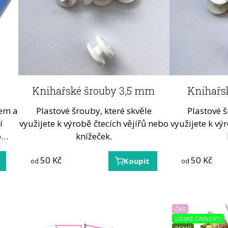
Knihařské šrouby 3,5 mm
Knihařs
hem a
Plastové šrouby, které skvěle
Plastové š
í
využijete k výrobě čtecích vějířů nebo
využijete k vý
ro…
knížeček.
50
Kč
50
Kč
Koupit
od
od
ČAS
LIDSKÉ ČINNOSTI