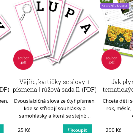
PSANÍ
SLOVNÍ ZÁSOBA
+
Vějíře, kartičky se slovy +
Jak ply
PDF)
písmena | růžová sada II. (PDF)
tematickýc
men,
Dvouslabičná slova ze čtyř písmen,
Chcete děti s
ě
kde se střídají souhlásky a
rok, měsíc,
samohlásky a která se stejně…
25
Kč
290
Kč
Koupit