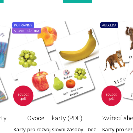
POTRAVINY
ABECEDA
SLOVNÍ ZÁSOBA
rty
Ovoce – karty (PDF)
Zvířecí abe
Karty pro rozvoj slovní zásoby - bez
Karty pro se