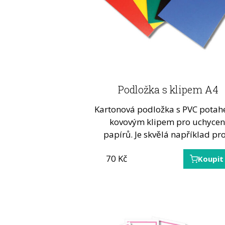
Podložka s klipem A4
Kartonová podložka s PVC pota
kovovým klipem pro uchycen
papírů. Je skvělá například p
70
Kč
Koupit