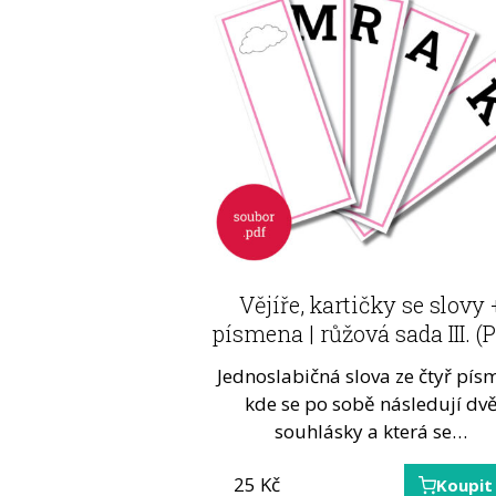
Vějíře, kartičky se slovy 
písmena | růžová sada III. (
Jednoslabičná slova ze čtyř pís
kde se po sobě následují dv
souhlásky a která se…
25
Kč
Koupit