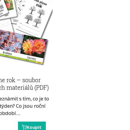
ne rok – soubor
h materiálů (PDF)
eznámit s tím, co je to
 týden? Co jsou roční
období…
Koupit