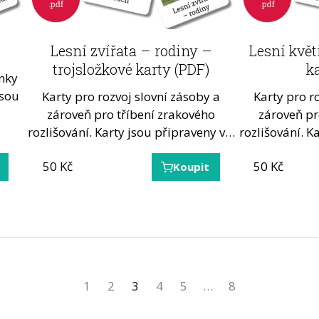
Lesní zvířata – rodiny –
Lesní květ
trojsložkové karty (PDF)
k
nky
jsou
Karty pro rozvoj slovní zásoby a
Karty pro r
zároveň pro tříbení zrakového
zároveň pr
rozlišování. Karty jsou připraveny v…
rozlišování. K
50
Kč
50
Kč
Koupit
1
2
3
4
5
…
8