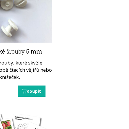
ké šrouby 5 mm
rouby, které skvěle
robě čtecích vějířů nebo
knížeček.
Koupit