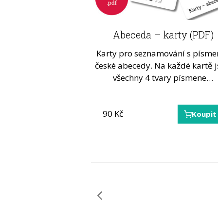
Abeceda – karty (PDF)
Karty pro seznamování s písme
české abecedy. Na každé kartě 
všechny 4 tvary písmene…
90
Kč
Koupit