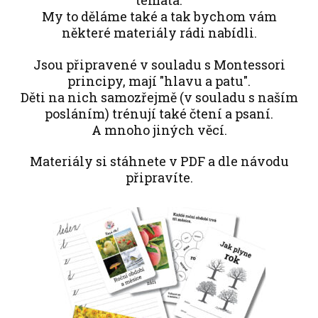
témata.
My to děláme také a tak bychom vám
některé materiály rádi nabídli.
Jsou připravené v souladu s Montessori
principy, mají "hlavu a patu".
Děti na nich samozřejmě (v souladu s naším
posláním) trénují také čtení a psaní.
A mnoho jiných věcí.
Materiály si stáhnete v PDF a dle návodu
připravíte.