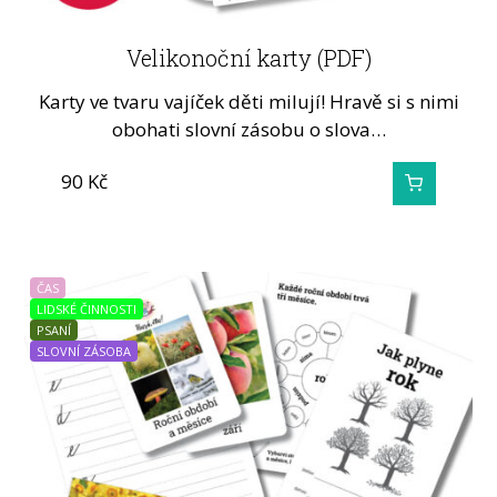
Velikonoční karty (PDF)
Karty ve tvaru vajíček děti milují! Hravě si s nimi
obohati slovní zásobu o slova…
90
Kč
ČAS
LIDSKÉ ČINNOSTI
PSANÍ
SLOVNÍ ZÁSOBA