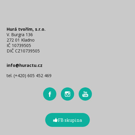
Hurá tvořím, s.r.o.
V. Burgra 136
272 01 Kladno
IČ 10739505
DIČ CZ10739505
info@huractu.cz
tel. (+420) 605 452 469
FB skupina