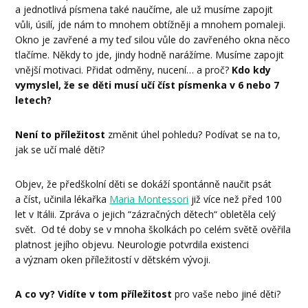
a jednotlivá písmena také naučíme, ale už musíme zapojit
vůli, úsilí, jde nám to mnohem obtížněji a mnohem pomaleji.
Okno je zavřené a my teď silou vůle do zavřeného okna něco
tlačíme. Někdy to jde, jindy hodně narážíme. Musíme zapojit
vnější motivaci. Přidat odměny, nucení… a proč?
Kdo kdy
vymyslel, že se děti musí učí číst písmenka v 6 nebo 7
letech?
Není to příležitost
změnit úhel pohledu? Podívat se na to,
jak se učí malé děti?
Objev, že předškolní děti se dokáží spontánně naučit psát
a číst, učinila lékařka
Maria Montessori
již více než před 100
let v Itálii. Zpráva o jejich “zázračných dětech“ obletěla celý
svět. Od té doby se v mnoha školkách po celém světě ověřila
platnost jejího objevu. Neurologie potvrdila existenci
a význam oken příležitostí v dětském vývoji.
A co vy? Vidíte v tom příležitost
pro vaše nebo jiné děti?