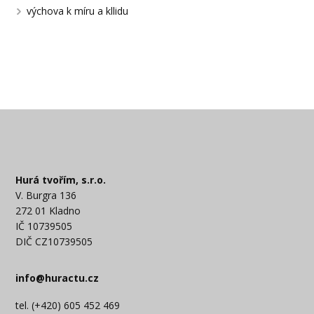
výchova k míru a kllidu
Hurá tvořím, s.r.o.
V. Burgra 136
272 01 Kladno
IČ 10739505
DIČ CZ10739505
info@huractu.cz
tel. (+420) 605 452 469